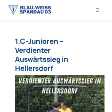
Zum
Inhalt
Toggle
springen
Navigati
VEREIN
1.C-Junioren –
NEWS
Verdienter
HERREN
Auswärtssieg in
Hellersdorf
FRAUEN
JUGEND
SHOP