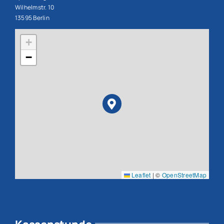
Wilhelmstr. 10
13595 Berlin
+
−
Leaflet
|
©
OpenStreetMap