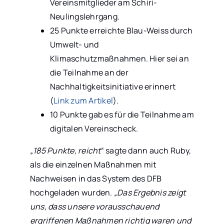
Vereinsmitglieder am Schiri-
Neulingslehrgang.
25 Punkte erreichte Blau-Weiss durch
Umwelt- und
Klimaschutzmaßnahmen. Hier sei an
die Teilnahme an der
Nachhaltigkeitsinitiative erinnert
(
Link zum Artikel
).
10 Punkte gab es für die Teilnahme am
digitalen Vereinscheck.
„
185 Punkte, reicht
“ sagte dann auch Ruby,
als die einzelnen Maßnahmen mit
Nachweisen in das System des DFB
hochgeladen wurden.
„Das Ergebnis zeigt
uns, dass unsere vorausschauend
ergriffenen Maßnahmen richtig waren und