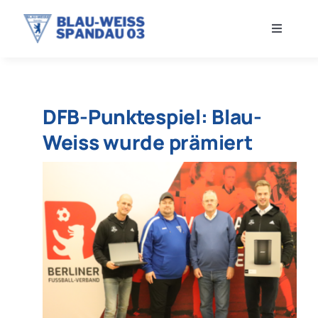
Zum
Inhalt
Toggle
springen
Navigati
VEREIN
DFB-Punktespiel: Blau-
NEWS
Weiss wurde prämiert
HERREN
FRAUEN
JUGEND
SHOP