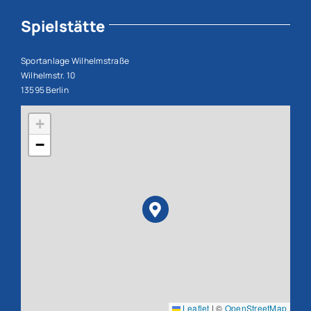
Spielstätte
Sportanlage Wilhelmstraße
Wilhelmstr. 10
13595 Berlin
+
−
Leaflet
|
©
OpenStreetMap