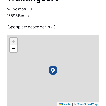
Wilhelmstr. 10
KONTAKT
13595 Berlin
(Sportplatz neben der BBO)
+
−
Leaflet
|
©
OpenStreetMap