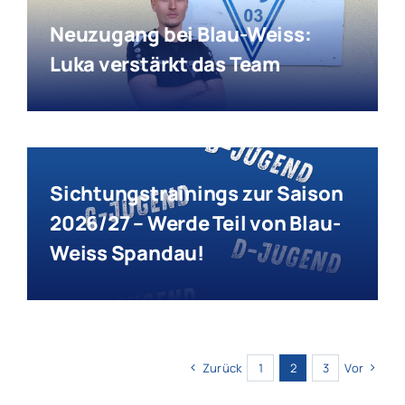
Neuzugang bei Blau-Weiss:
Luka verstärkt das Team
Sichtungstrainings zur Saison
2026/27 – Werde Teil von Blau-
Weiss Spandau!
Zurück
1
2
3
Vor