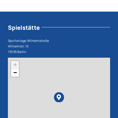
Spielstätte
Sportanlage Wilhelmstraße
Wilhelmstr. 10
13595 Berlin
+
−