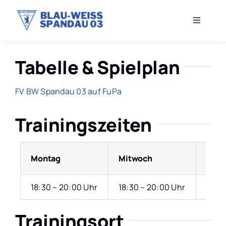
Zum
Inhalt
Toggle
springen
Navigati
VEREIN
Tabelle & Spielplan
NEWS
FV BW Spandau 03 auf FuPa
HERREN
Trainingszeiten
FRAUEN
Montag
Mitwoch
Donn
JUGEND
18:30 – 20:00 Uhr
18:30 – 20:00 Uhr
18:30
SHOP
Trainingsort