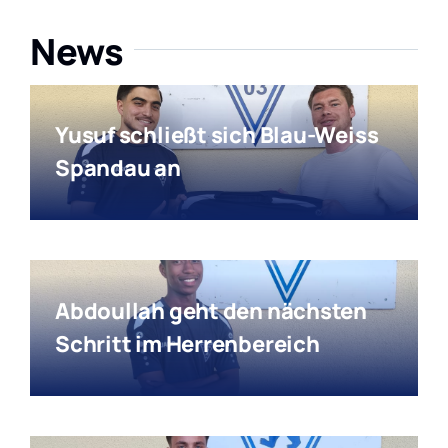
News
Yusuf schließt sich Blau-Weiss
Spandau an
Abdoullah geht den nächsten
Schritt im Herrenbereich