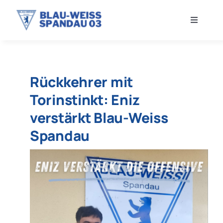
Zum
Inhalt
Toggle
springen
Navigati
VEREIN
Rückkehrer mit
NEWS
Torinstinkt: Eniz
HERREN
verstärkt Blau-Weiss
Spandau
FRAUEN
JUGEND
SHOP